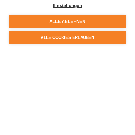
Holz als Wärmequelle
Einstellungen
Holzpellets
ALLE ABLEHNEN
Heizen mit Pellets ist umweltschonend,
sauber und komfortabel. Die kleinen,
ALLE COOKIES ERLAUBEN
länglichen „Nuggets“ aus Holz entstehen
aus Resten bei der Holzverarbeitung.
Überall, wo Späne fallen und
Abfallprodukte entstehen, die
normalerweise in der Tonne landen
würden, liegt der Rohstoff für Pellets
praktisch auf dem Boden.
Pellets sind der ideale Brennstoff für komfortables