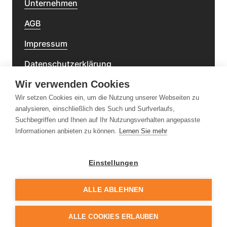
Unternehmen
AGB
Impressum
Datenschutzerklärung
Wir verwenden Cookies
Barrierefreiheitserklärung
Wir setzen Cookies ein, um die Nutzung unserer Webseiten zu
analysieren, einschließlich des Such und Surfverlaufs,
Newsletter
Suchbegriffen und Ihnen auf Ihr Nutzungsverhalten angepasste
Informationen anbieten zu können.
Lernen Sie mehr
Einstellungen
Folge uns
ALLE ABLEHNEN
ALLE COOKIES ERLAUBEN