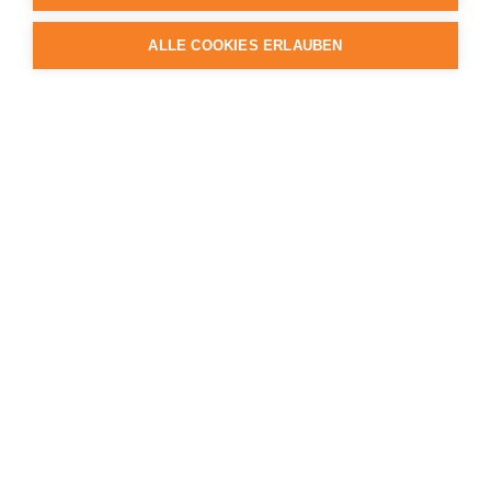
ALLE COOKIES ERLAUBEN
Inspiration
Stilwelten
Inhaus Blog
Lagoon Magazin